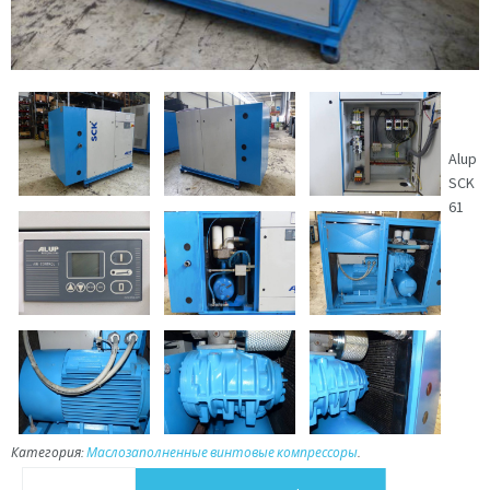
Alup
SCK
61
Категория:
Маслозаполненные винтовые компрессоры
.