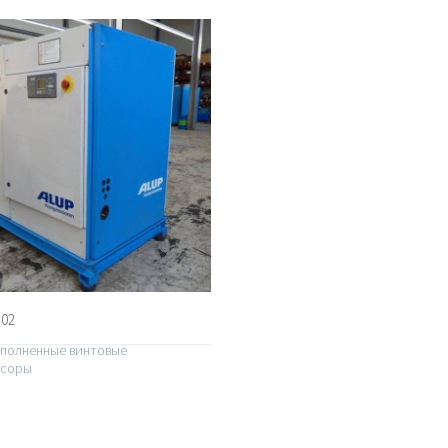
102
полненные винтовые
ссоры