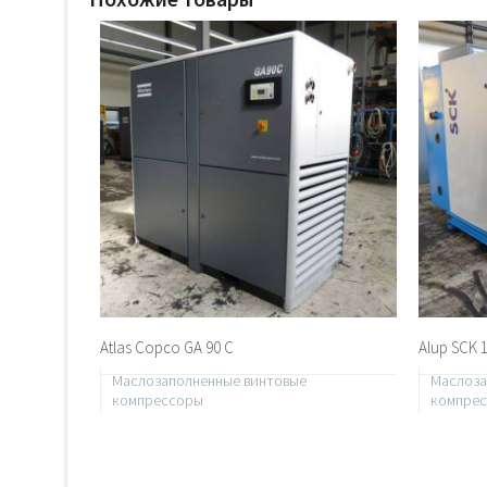
Atlas Copco GA 90 C
Alup SCK 
Маслозаполненные винтовые
Маслоза
компрессоры
компре