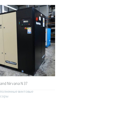
Rand Nirvana N 37
полненные винтовые
ссоры