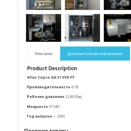
Описание
Дополнительная информация
Product Description
Atlas Copco GA 37 VSD FF
Производительность
6.78
Рабочие давление
12.80
бар
Мощность
37
кВт
Год выпуска
— 2001
Похожие товары