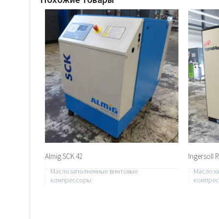
Almig SCK 42
Ingersoll 
Маслозаполненные винтовые
Маслоза
компрессоры
компре