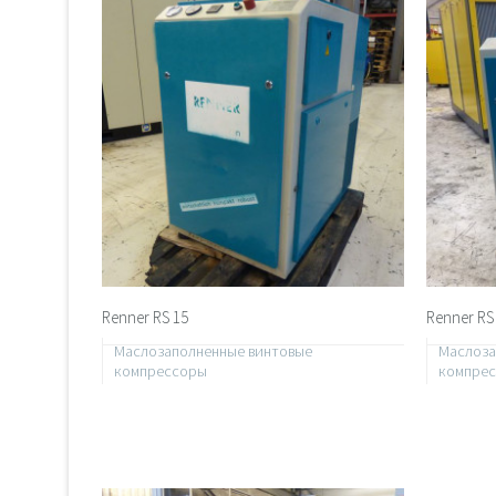
Renner RS 15
Renner RS
Маслозаполненные винтовые
Маслоза
компрессоры
компре