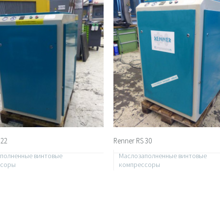
 22
Renner RS 30
полненные винтовые
Маслозаполненные винтовые
ссоры
компрессоры