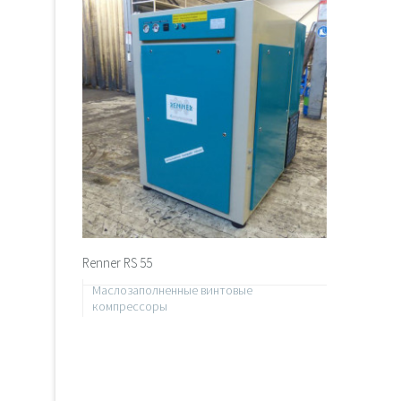
Renner RS 55
Маслозаполненные винтовые
компрессоры