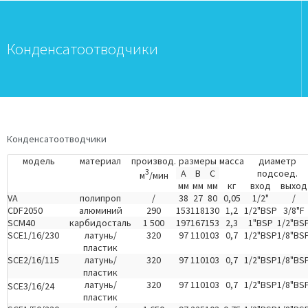
Конденсатоотводчики
Конденсатоотводчики
модель
материал
производ.
размеры
масса
диаметр
3
А
В
С
подсоед.
м
/мин
мм
мм
мм
кг
вход
выход
VA
полипроп
/
38
27
80
0,05
1/2"
/
CDF2050
алюминий
290
153
118
130
1,2
1/2"BSP
3/8"F
SCM40
карбидосталь
1 500
197
167
153
2,3
1"BSP
1/2"BS
SCE1/16/230
латунь/
320
97
110
103
0,7
1/2"BSP
1/8"BS
пластик
SCE2/16/115
латунь/
320
97
110
103
0,7
1/2"BSP
1/8"BS
пластик
латунь/
320
97
110
103
0,7
1/2"BSP
1/8"BS
SCE3/16/24
пластик