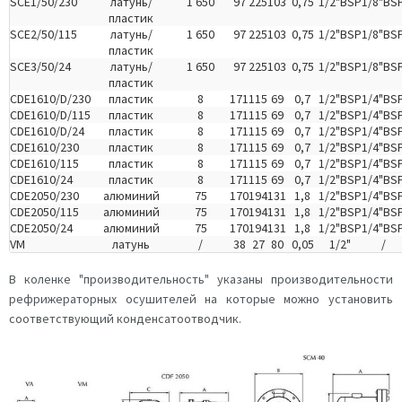
SCE1/50/230
латунь/
1 650
97
225
103
0,75
1/2"BSP
1/8"BS
пластик
SCE2/50/115
латунь/
1 650
97
225
103
0,75
1/2"BSP
1/8"BS
пластик
SCE3/50/24
латунь/
1 650
97
225
103
0,75
1/2"BSP
1/8"BS
пластик
CDE1610/D/230
пластик
8
171
115
69
0,7
1/2"BSP
1/4"BS
CDE1610/D/115
пластик
8
171
115
69
0,7
1/2"BSP
1/4"BS
CDE1610/D/24
пластик
8
171
115
69
0,7
1/2"BSP
1/4"BS
CDE1610/230
пластик
8
171
115
69
0,7
1/2"BSP
1/4"BS
CDE1610/115
пластик
8
171
115
69
0,7
1/2"BSP
1/4"BS
CDE1610/24
пластик
8
171
115
69
0,7
1/2"BSP
1/4"BS
CDE2050/230
алюминий
75
170
194
131
1,8
1/2"BSP
1/4"BS
CDE2050/115
алюминий
75
170
194
131
1,8
1/2"BSP
1/4"BS
CDE2050/24
алюминий
75
170
194
131
1,8
1/2"BSP
1/4"BS
VM
латунь
/
38
27
80
0,05
1/2"
/
В коленке "производительность" указаны производительности
рефрижераторных осушителей на которые можно установить
соответствующий конденсатоотводчик.